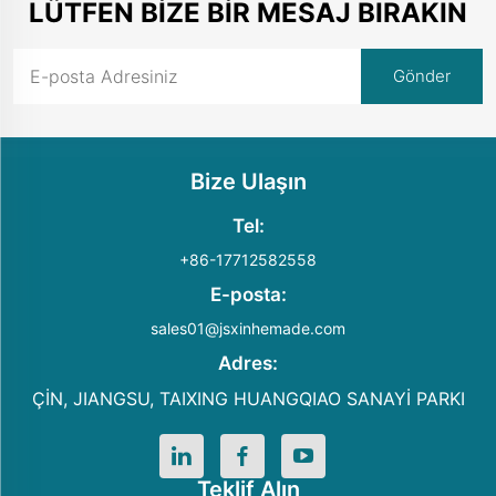
LÜTFEN BIZE BIR MESAJ BIRAKIN
Bize Ulaşın
Tel:
+86-17712582558
E-posta:
sales01@jsxinhemade.com
Adres:
ÇİN, JIANGSU, TAIXING HUANGQIAO SANAYİ PARKI
Teklif Alın