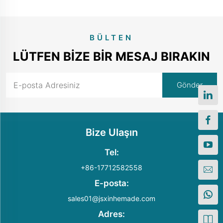
BÜLTEN
LÜTFEN BIZE BIR MESAJ BIRAKIN
Bize Ulaşın
Tel:
+86-17712582558
E-posta:
sales01@jsxinhemade.com
Adres: