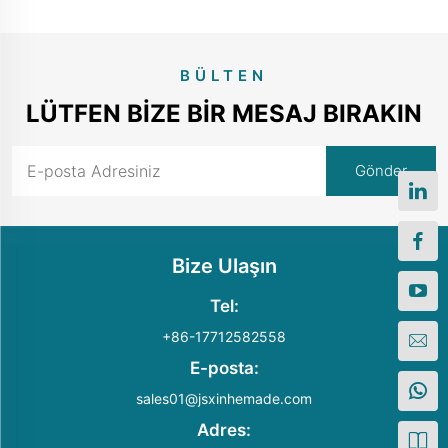
BÜLTEN
LÜTFEN BIZE BIR MESAJ BIRAKIN
Bize Ulaşın
Tel:
+86-17712582558
E-posta:
sales01@jsxinhemade.com
Adres: