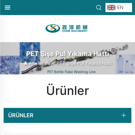
EN
PET Şişe Pul Yıkama Hattı
Ana Sayfa
>
PET Şişe Pul Yıkama Hattı
Ürünler
ÜRÜNLER