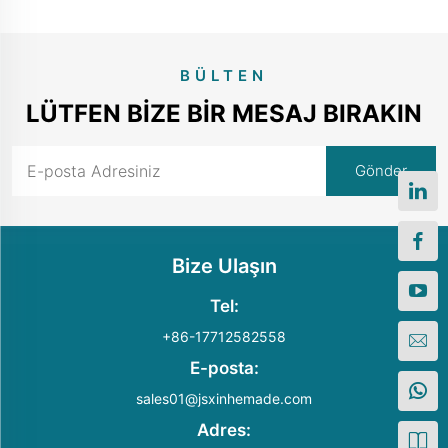
BÜLTEN
LÜTFEN BIZE BIR MESAJ BIRAKIN
Bize Ulaşın
Tel:
+86-17712582558
E-posta:
sales01@jsxinhemade.com
Adres: