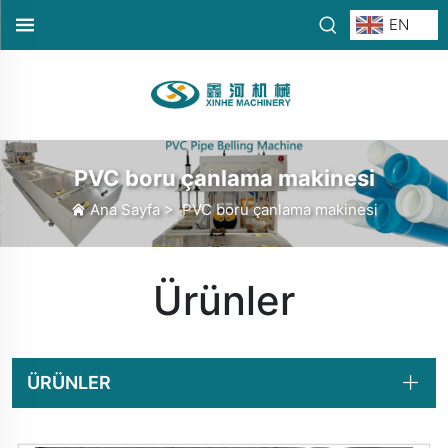
EN
PVC boru çanlama makinesi
Ana Sayfa
>
PVC boru çanlama makinesi
Ürünler
ÜRÜNLER