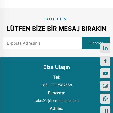
BÜLTEN
LÜTFEN BIZE BIR MESAJ BIRAKIN
Bize Ulaşın
Tel:
+86-17712582558
E-posta:
sales01@jsxinhemade.com
Adres: