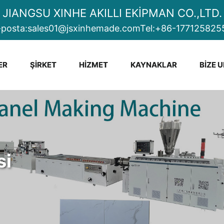
JIANGSU XINHE AKILLI EKİPMAN CO.,LTD.
-posta:
sales01@jsxinhemade.com
Tel:
+86-177125825
ER
ŞIRKET
HIZMET
KAYNAKLAR
BIZE 
si