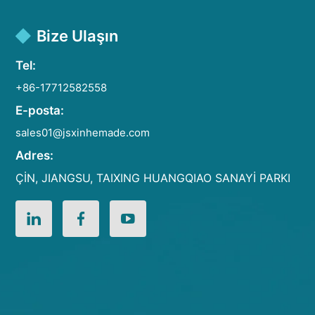
Bize Ulaşın
Tel:
+86-17712582558
E-posta:
sales01@jsxinhemade.com
Adres:
ÇİN, JIANGSU, TAIXING HUANGQIAO SANAYİ PARKI