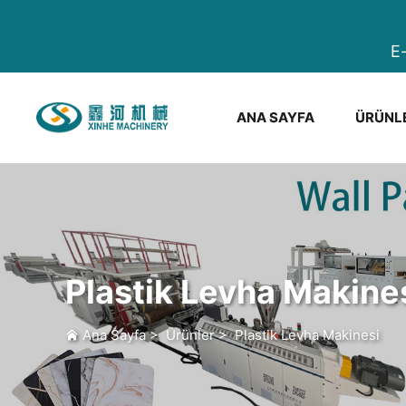
E
ANA SAYFA
ÜRÜNL
Plastik Levha Makine
Ana Sayfa
>
Ürünler
>
Plastik Levha Makinesi