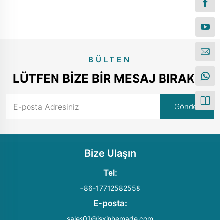
BÜLTEN
LÜTFEN BIZE BIR MESAJ BIRAKIN
Bize Ulaşın
Tel:
+86-17712582558
E-posta:
sales01@jsxinhemade.com