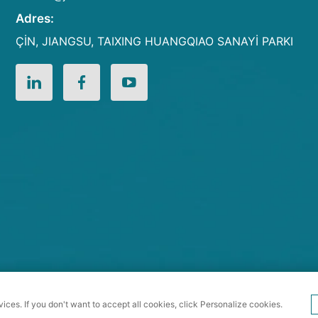
Adres:
ÇİN, JIANGSU, TAIXING HUANGQIAO SANAYİ PARKI
ı © Jiangsu Xinhe Intelligent Equipment Co., Ltd. Tüm Hakla
vices. If you don't want to accept all cookies, click Personalize cookies.