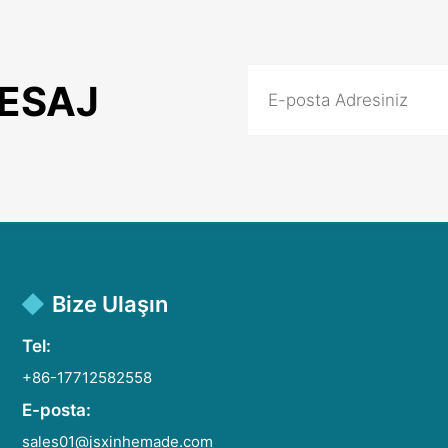
MESAJ
Bize Ulaşın
Tel:
+86-17712582558
E-posta:
sales01@jsxinhemade.com