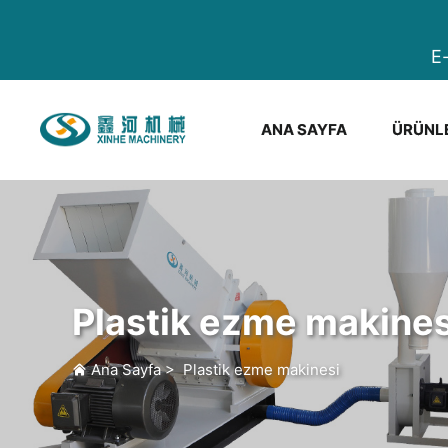
E
ANA SAYFA
ÜRÜNL
Plastik ezme makines
Ana Sayfa
>
Plastik ezme makinesi