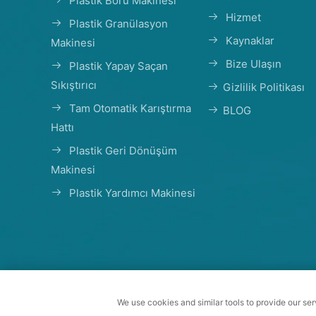
Plastik Boru Makinesi
Hizmet
Plastik Granülasyon
Kaynaklar
Makinesi
Bize Ulaşın
Plastik Yapay Saçan
Sıkıştırıcı
Gizlilik Politikası
Tam Otomatik Karıştırma
BLOG
Hattı
Plastik Geri Dönüşüm
Makinesi
Plastik Yardımcı Makinesi
Telif Hakk
We use cookies and similar tools to provide our ser