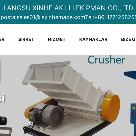
JIANGSU XINHE AKILLI EKİPMAN CO.,LTD.
-posta:
sales01@jsxinhemade.com
Tel:
+86-177125825
ER
ŞIRKET
HIZMET
KAYNAKLAR
BIZE 
i