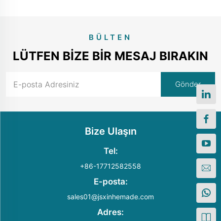
BÜLTEN
LÜTFEN BIZE BIR MESAJ BIRAKIN
Bize Ulaşın
Tel:
+86-17712582558
E-posta:
sales01@jsxinhemade.com
Adres: