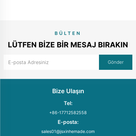
BÜLTEN
LÜTFEN BIZE BIR MESAJ BIRAKIN
Bize Ulaşın
Tel:
+86-17712582558
E-posta:
sales01@jsxinhemade.com