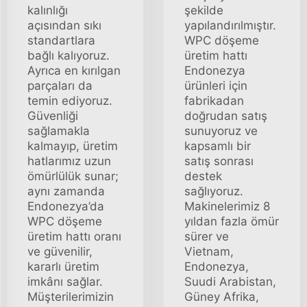
kalınlığı
şekilde
açısından sıkı
yapılandırılmıştır.
standartlara
WPC döşeme
bağlı kalıyoruz.
üretim hattı
Ayrıca en kırılgan
Endonezya
parçaları da
ürünleri için
temin ediyoruz.
fabrikadan
Güvenliği
doğrudan satış
sağlamakla
sunuyoruz ve
kalmayıp, üretim
kapsamlı bir
hatlarımız uzun
satış sonrası
ömürlülük sunar;
destek
aynı zamanda
sağlıyoruz.
Endonezya’da
Makinelerimiz 8
WPC döşeme
yıldan fazla ömür
üretim hattı oranı
sürer ve
ve güvenilir,
Vietnam,
kararlı üretim
Endonezya,
imkânı sağlar.
Suudi Arabistan,
Müşterilerimizin
Güney Afrika,