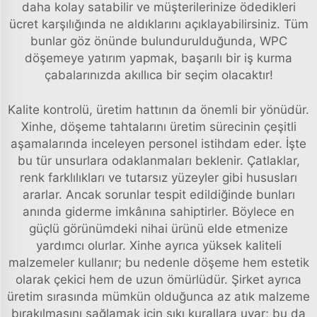
daha kolay satabilir ve müşterilerinize ödedikleri
ücret karşılığında ne aldıklarını açıklayabilirsiniz. Tüm
bunlar göz önünde bulundurulduğunda, WPC
döşemeye yatırım yapmak, başarılı bir iş kurma
çabalarınızda akıllıca bir seçim olacaktır!
Kalite kontrolü, üretim hattının da önemli bir yönüdür.
Xinhe, döşeme tahtalarını üretim sürecinin çeşitli
aşamalarında inceleyen personel istihdam eder. İşte
bu tür unsurlara odaklanmaları beklenir. Çatlaklar,
renk farklılıkları ve tutarsız yüzeyler gibi hususları
ararlar. Ancak sorunlar tespit edildiğinde bunları
anında giderme imkânına sahiptirler. Böylece en
güçlü görünümdeki nihai ürünü elde etmenize
yardımcı olurlar. Xinhe ayrıca yüksek kaliteli
malzemeler kullanır; bu nedenle döşeme hem estetik
olarak çekici hem de uzun ömürlüdür. Şirket ayrıca
üretim sırasında mümkün olduğunca az atık malzeme
bırakılmasını sağlamak için sıkı kurallara uyar; bu da