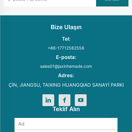
Bize Ulaşın
Tel:
+86-17712582558
E-posta:
sales01@jsxinhemade.com
Adres:
ÇİN, JIANGSU, TAIXING HUANGQIAO SANAYİ PARKI
Teklif Alın