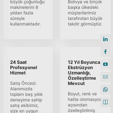
büyük çoğunluğu
Bolivya ve birçok
makinelerini 8
başka ülkedeki
yıldan fazla
müşterilerimiz
süreyle
tarafından büyük
kullanmaktadır.
takdir görmüştür.
24 Saat
12 Yıl Boyunca
Profesyonel
Ekstrüzyon
Hizmet
Uzmanlığı,
Özelleştirme
Satış Öncesi:
Mevcut
Alanımızda
Boyut, renk ve
toplam beş yıllık
hatta otomasyon
deneyime sahip
açısından
satış ekibimiz,
özelleştirilmiş
size en uygun