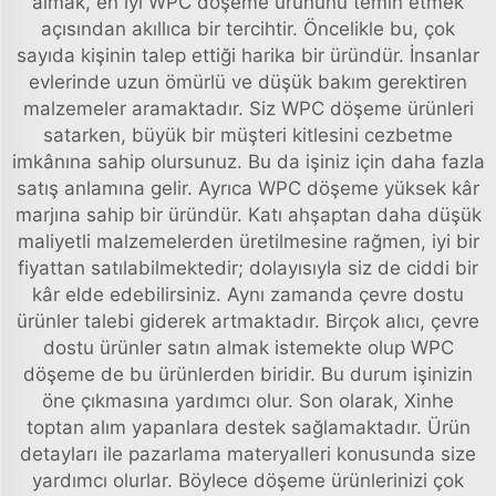
almak, en iyi WPC döşeme ürününü temin etmek
açısından akıllıca bir tercihtir. Öncelikle bu, çok
sayıda kişinin talep ettiği harika bir üründür. İnsanlar
evlerinde uzun ömürlü ve düşük bakım gerektiren
malzemeler aramaktadır. Siz WPC döşeme ürünleri
satarken, büyük bir müşteri kitlesini cezbetme
imkânına sahip olursunuz. Bu da işiniz için daha fazla
satış anlamına gelir. Ayrıca WPC döşeme yüksek kâr
marjına sahip bir üründür. Katı ahşaptan daha düşük
maliyetli malzemelerden üretilmesine rağmen, iyi bir
fiyattan satılabilmektedir; dolayısıyla siz de ciddi bir
kâr elde edebilirsiniz. Aynı zamanda çevre dostu
ürünler talebi giderek artmaktadır. Birçok alıcı, çevre
dostu ürünler satın almak istemekte olup WPC
döşeme de bu ürünlerden biridir. Bu durum işinizin
öne çıkmasına yardımcı olur. Son olarak, Xinhe
toptan alım yapanlara destek sağlamaktadır. Ürün
detayları ile pazarlama materyalleri konusunda size
yardımcı olurlar. Böylece döşeme ürünlerinizi çok