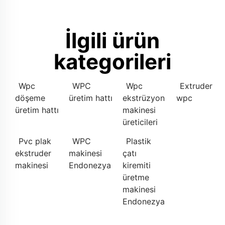
İlgili ürün
kategorileri
Wpc
WPC
Wpc
Extruder
döşeme
üretim hattı
ekstrüzyon
wpc
üretim hattı
makinesi
üreticileri
Pvc plak
WPC
Plastik
ekstruder
makinesi
çatı
makinesi
Endonezya
kiremiti
üretme
makinesi
Endonezya