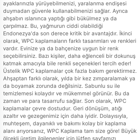
ayaklarınızla yürüyebilmenizi, yaralanma endişesi
duymadan güvenle kullanabilmenizi sağlar. Ayrıca
ahşabın ıslanınca yaptığı gibi bükülmez ya da
çarpılmaz. Bu, yağmurun ciddi olabildiği
Endonezya'da son derece kritik bir avantajdır. İkinci
olarak, WPC kaplamaların farklı tasarımları ve renkleri
vardır. Evinize ya da bahçenize uygun bir renk
seçebilirsiniz. Bazı kişiler, daha eğlenceli bir dokunuş
katmak amacıyla bile renkli seçenekleri tercih eder!
Üstelik WPC kaplamalar çok fazla bakım gerektirmez.
Ahşaptan farklı olarak, yılda bir kez zımparalamak ya
da boyamak zorunda değilsiniz. Sabunlu su ile
temizlemesi kolaydır ve mükemmel görünür. Bu da
zaman ve para tasarrufu sağlar. Son olarak, WPC
kaplamalar çevre dostudur. Geri dönüşüm, atığı
azaltır ve gezegenimiz için daha iyidir. Dolayısıyla,
muhteşem, dayanıklı ve bakımı kolay bir kaplama
alanı arıyorsanız, WPC Kaplama tam size göre! Büyük
ölçekli üretim ilgilenenler için lütfen sayfamızı