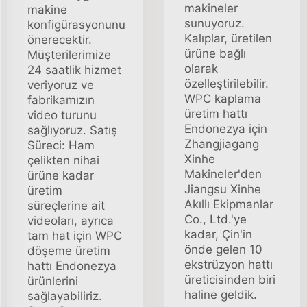
makineler
makine
sunuyoruz.
konfigürasyonunu
Kalıplar, üretilen
önerecektir.
ürüne bağlı
Müşterilerimize
olarak
24 saatlik hizmet
özelleştirilebilir.
veriyoruz ve
WPC kaplama
fabrikamızın
üretim hattı
video turunu
Endonezya için
sağlıyoruz. Satış
Zhangjiagang
Süreci: Ham
Xinhe
çelikten nihai
Makineler'den
ürüne kadar
Jiangsu Xinhe
üretim
Akıllı Ekipmanlar
süreçlerine ait
Co., Ltd.'ye
videoları, ayrıca
kadar, Çin'in
tam hat için WPC
önde gelen 10
döşeme üretim
ekstrüzyon hattı
hattı Endonezya
üreticisinden biri
ürünlerini
haline geldik.
sağlayabiliriz.