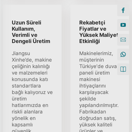
Uzun Süreli
Rekabetçi
Kullanım,
Fiyatlar ve
Verimli ve
Yüksek Maliyet
Dengeli Üretim
Etkinliği
Jiangsu
Makinelerimiz,
Xinhe’de, makine
müşterinin
çeliğinin kalınlığı
Türkiye'de duvar
ve malzemeleri
paneli üretim
konusunda katı
makinesi
standartlara
ihtiyaçlarını
bağlı kalıyoruz ve
karşılayacak
üretim
şekilde
hatlarımızda en
yapılandırılmıştır.
riskli alanlara
Fabrikadan
yönelik en
doğrudan satış,
kapsamlı
yüksek kaliteli
güvenlik
ürünler ve