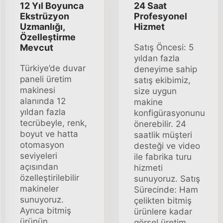
12 Yıl Boyunca
24 Saat
Ekstrüzyon
Profesyonel
Uzmanlığı,
Hizmet
Özelleştirme
Mevcut
Satış Öncesi: 5
yıldan fazla
Türkiye’de duvar
deneyime sahip
paneli üretim
satış ekibimiz,
makinesi
size uygun
alanında 12
makine
yıldan fazla
konfigürasyonunu
tecrübeyle, renk,
önerebilir. 24
boyut ve hatta
saatlik müşteri
otomasyon
desteği ve video
seviyeleri
ile fabrika turu
açısından
hizmeti
özelleştirilebilir
sunuyoruz. Satış
makineler
Sürecinde: Ham
sunuyoruz.
çelikten bitmiş
Ayrıca bitmiş
ürünlere kadar
ürünün
görsel üretim