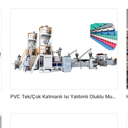
PVC Tek/Çok Katmanlı Isı Yalıtımlı Oluklu Mukavva Çatı Kiremit Makinesi