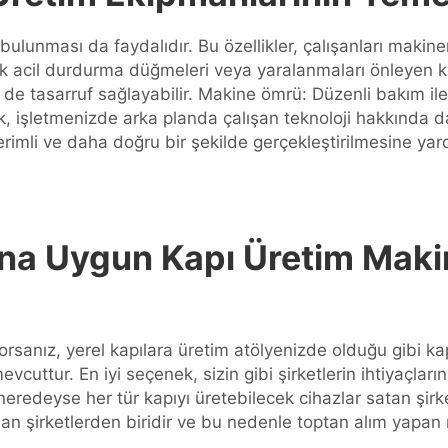
 bulunması da faydalıdır. Bu özellikler, çalışanları makin
k acil durdurma düğmeleri veya yaralanmaları önleyen koru
de tasarruf sağlayabilir. Makine ömrü: Düzenli bakım ile
k, işletmenizde arka planda çalışan teknoloji hakkında da
imli ve daha doğru bir şekilde gerçekleştirilmesine yardım
rına Uygun Kapı Üretim Maki
orsanız, yerel kapılara üretim atölyenizde olduğu gibi ka
cuttur. En iyi seçenek, sizin gibi şirketlerin ihtiyaçların
neredeyse her tür kapıyı üretebilecek cihazlar satan şirk
an şirketlerden biridir ve bu nedenle toptan alım yapan müş