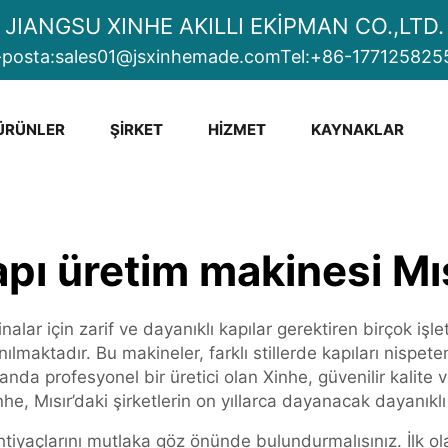
JIANGSU XINHE AKILLI EKİPMAN CO.,LTD.
-posta:
sales01@jsxinhemade.com
Tel:
+86-177125825
ÜRÜNLER
ŞIRKET
HIZMET
KAYNAKLAR
pı üretim makinesi Mı
alar için zarif ve dayanıklı kapılar gerektiren birçok işle
maktadır. Bu makineler, farklı stillerde kapıları nispeten 
da profesyonel bir üretici olan Xinhe, güvenilir kalite 
nhe, Mısır’daki şirketlerin on yıllarca dayanacak dayanıklı
 ihtiyaçlarını mutlaka göz önünde bulundurmalısınız. İlk 