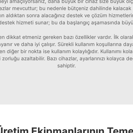
yi amaçlıyorsanız, daha büyük bir cihaz size büyük ölçü
zlar mevcuttur; bu nedenle bütçeniz dahilinde kalacak a
tın aldıktan sonra alacağınız destek ve çözüm hizmetlerin
 destek hizmeti sunar; bu da başlangıç aşamasında büyük 
en dikkat etmeniz gereken bazı özellikler vardır. İlk olarak
yanır ve daha iyi çalışır. Sürekli kullanım koşullarına 
n diğer bir nokta ise kullanım kolaylığıdır. Kullanımı kola
eki zorluğu azaltabilir. Bazı cihazlar, ayarlarınızı kolayc
sahiptir.
Üretim Ekipmanlarının Temel 