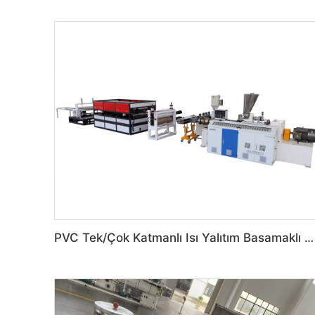
PVC Tek/Çok Katmanlı Isı Yalıtım Basamaklı Çatı Sırlı Kiremit Makinesi