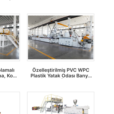
lamalı
Özelleştirilmiş PVC WPC
a, Ko-
Plastik Yatak Odası Banyo
 Levha
Kapı Paneli Üretim Hattı