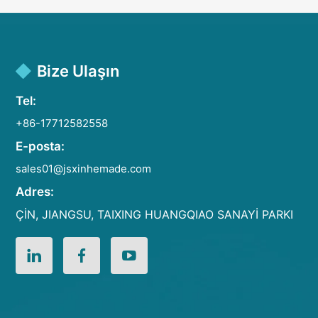
Bize Ulaşın
Tel:
+86-17712582558
E-posta:
sales01@jsxinhemade.com
Adres:
ÇİN, JIANGSU, TAIXING HUANGQIAO SANAYİ PARKI