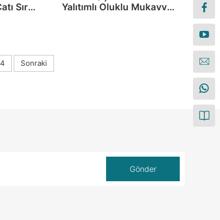
tı Sırlı
Yalıtımlı Oluklu Mukavva
esi
Çatı Kiremit Makinesi
4
Sonraki