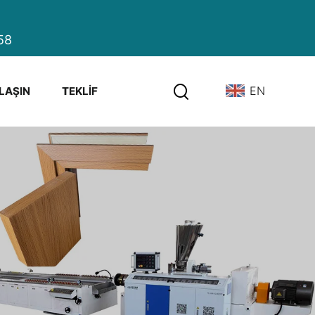
58
EN
ULAŞIN
TEKLIF