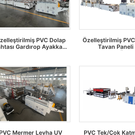
zelleştirilmiş PVC Dolap
Özelleştirilmiş PVC
htası Gardırop Ayakkabı
Tavan Paneli 
Kutusu Tuvalet Bölme
Dekorasyon Üreti
Makinesi
PVC Mermer Levha UV
PVC Tek/Çok Katma