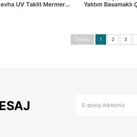
Levha UV Taklit Mermer
Yalıtım Basamaklı Ça
Levha İç Dekorasyon
Kiremit Makin
Makinesi
Önceki
1
2
3
MESAJ