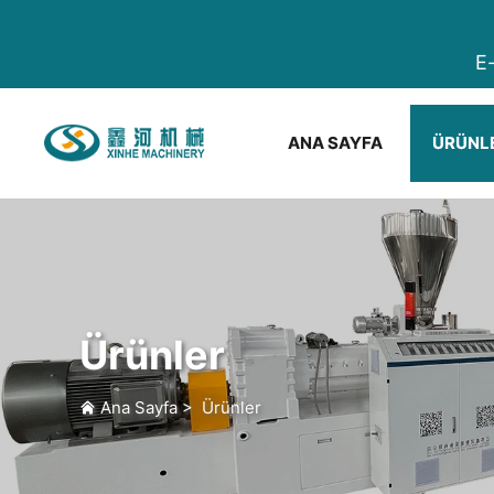
E
ANA SAYFA
ÜRÜNL
Ürünler
Ana Sayfa
>
Ürünler