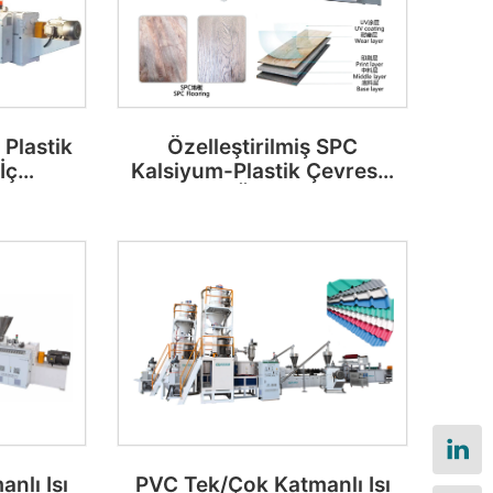
 Plastik
Özelleştirilmiş SPC
İç
Kalsiyum-Plastik Çevresel
m Hattı
Zemin Üretim Hattı
nlı Isı
PVC Tek/Çok Katmanlı Isı