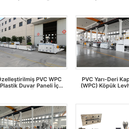
avan Yüksek Hızlı Üretim
üretim hattı
Hattı
zelleştirilmiş PVC WPC
PVC Yarı-Deri Kap
Plastik Duvar Paneli İç
(WPC) Köpük Levh
ekorasyon Üretim Hattı
Ekstrüzyon Köpük
Makinesi