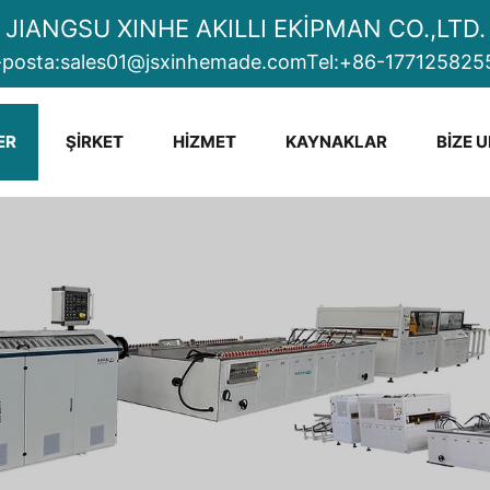
JIANGSU XINHE AKILLI EKİPMAN CO.,LTD.
-posta:
sales01@jsxinhemade.com
Tel:
+86-177125825
ER
ŞIRKET
HIZMET
KAYNAKLAR
BIZE 